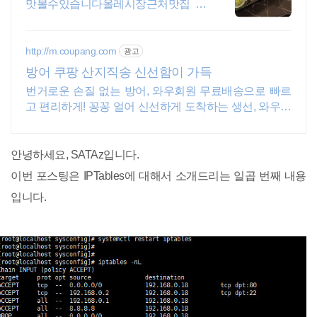
맛볼수있습니다올레시장근처맛집 제
주오면특별하게꼭가야하는곳
http://m.coupang.com
광고
방어 쿠팡 산지직송 신선함이 가득
번거로운 손질 없는 방어, 와우회원 무료배송으로 빠르
고 편리하게! 꽁꽁 얼어 신선하게 도착하는 생선, 와우회
원은 30일 내 무료반품.
안녕하세요, SATAz입니다.
이번 포스팅은 IPTables에 대해서 소개드리는 일곱 번째 내용
입니다.