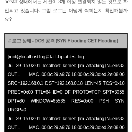
netstat 상태에서는 세션이 3개 이상 연결되지 않는 것으로 확
인되고 있습니다. 그럼 로그는 어떻게 찍히는지 확인해볼까
요?
# 로그 상태 - DOS 공격
(
SYN Flooding
GET Flooding)
[root@localhost log]# tail -f iptables_log
Jul 29 15:02:01 localhost kernel: [Im Attacking]IN=ens33
OUT= MAC=00:0c:29:a9:76:18:00:0c:29:3d:ed:2e:08:00
SRC=192.168.0.1 DST=192.168.0.18 LEN=45 TOS=0x10
PREC=0x00 TTL=64 ID=0 DF PROTO=TCP SPT=3055
DPT=80 WINDOW=65535 RES=0x00 PSH SYN
URGP=0
Jul 29 15:02:01 localhost kernel: [Im Attacking]IN=ens33
OUT= MAC=00:0c:29:a9:76:18:00:0c:29:3d:ed:2e:08:00