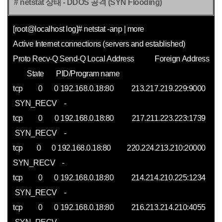
# netstat 상태 - DDOS 공격 (SYN Flooding)
[root@localhost log]# netstat -anp | more
Active Internet connections (servers and established)
Proto Recv-Q Send-Q Local Address Foreign Address
State PID/Program name
tcp 0 0 192.168.0.18:80 213.217.219.229:9000
SYN_RECV -
tcp 0 0 192.168.0.18:80 217.211.223.223:1739
SYN_RECV -
tcp 0 0 192.168.0.18:80 220.224.213.210:20000
SYN_RECV -
tcp 0 0 192.168.0.18:80 214.214.210.225:1234
SYN_RECV -
tcp 0 0 192.168.0.18:80 216.213.214.210:4055