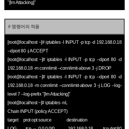
"[Im Attacking]"
# 명령어의 적용
[root@localhost ~]# iptables -I INPUT -p tcp -d 192.168.0.18
--dport 80 -j ACCEPT
[root@localhost ~]# iptables -I INPUT -p tcp --dport 80 -d
192.168.0.18 -m connlimit --connlimit-above 3 -j DROP
[root@localhost ~]#
iptables -I INPUT -p tcp --dport 80 -d
192.168.0.18 -m connlimit --connlimit-above 3 -j LOG --log-
level 7 --log-prefix "[Im Attacking]"
[root@localhost ~]# iptables -nL
Chain INPUT (policy ACCEPT)
target prot opt source destination
LOG tcp -- 0.0.0.0/0 192.168.0.18 tcp dpt:80