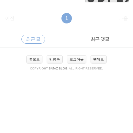
이전
1
다음
RECENTLY
사
최근 글
최근 댓글
이
드
바
최
홈으로
방명록
로그아웃
맨위로
근
글
COPYRIGHT
SATAZ BLOG
, ALL RIGHT RESERVED.