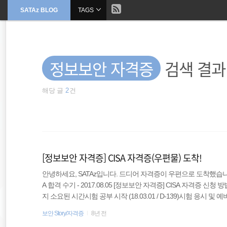
현
SATAz BLOG
TAGS
본
문
검
으
재
색
로
바
위
로
가
정보보안 자격증
검색 결과
기
치
해당 글
2
건
::
자격증
DDOS방어
[정보보안 자격증] CISA 자격증(우편물) 도착!
ftp
안녕하세요, SATAz입니다. 드디어 자격증이 우편으로 도착했습니다
A 합격 수기 - 2017.08.05 [정보보안 자격증] CISA 자격증 신청 방법
2017 상반기
지 소요된 시간시험 공부 시작 (18.03.01 / D-139)시험 응시 및 예비 
수신 (18.07.27 / D+10)자격증 신청 원서 및 경력 검증서 작성 후 발
보안 Story/자격증
8년 전
정보보안
안내 메일 수신 (18.07.30 / D+13)자격증 신청 비용 납부 (18.07.3