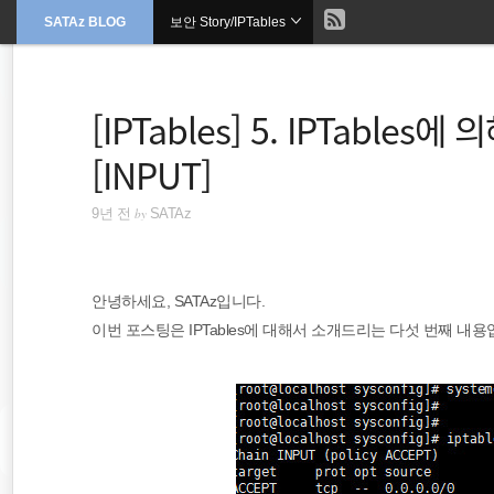
현
SATAz BLOG
보안 Story/IPTables
본
문
검
으
재
색
로
바
위
[IPTables] 5. IPTabl
로
가
기
치
[INPUT]
::
by
9년 전
SATAz
CISA
안녕하세요, SATAz입니다.
정보보안 자격증
이번 포스팅은 IPTables에 대해서 소개드리는 다섯 번째 내용
자격증
DDOS방어
클라우드플레어