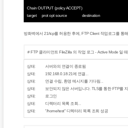
Chain OUTPUT (policy ACCEPT)
target prot opt source destination
방화벽에서 21/tcp를 허용한 후에, FTP Client 작업로그를
# FTP 클라이언트 FileZilla 의 작업 로그 - Active Mode 일 때.
상태:
서버와의 연결이 종료됨
상태:
192.168.0.18:21에 연결...
상태:
연결 수립, 환영 메시지를 기다림...
상태:
보안되지 않은 서버입니다. TLS를 통한 FTP를 
상태:
로그인
상태:
디렉터리 목록 조회...
상태:
"/home/test" 디렉터리 목록 조회 성공