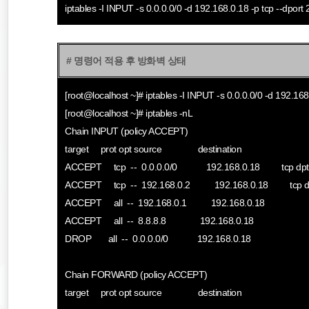
iptables -I INPUT -s 0.0.0.0/0 -d 192.168.0.18 -p tcp --dpor
# 명령어 적용 후 방화벽 상태
[root@localhost ~]# iptables -I INPUT -s 0.0.0.0/0 -d 192.16
[root@localhost ~]# iptables -nL
Chain INPUT (policy ACCEPT)
target prot opt source destination
ACCEPT tcp -- 0.0.0.0/0 192.168.0.18 tcp dpt
ACCEPT tcp -- 192.168.0.2 192.168.0.18 tcp dp
ACCEPT all -- 192.168.0.1 192.168.0.18
ACCEPT all -- 8.8.8.8 192.168.0.18
DROP all -- 0.0.0.0/0 192.168.0.18
Chain FORWARD (policy ACCEPT)
target prot opt source destination