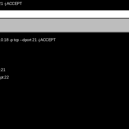
t 21 -j ACCEPT
8.0.18 -p tcp --dport 21 -j ACCEPT
:21
t:22