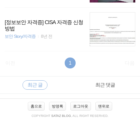
[정보보안 자격증] CISA 자격증 신청
방법
보안 Story/자격증
8년 전
이전
1
다음
RECENTLY
사
최근 글
최근 댓글
이
드
바
최
홈으로
방명록
로그아웃
맨위로
근
글
COPYRIGHT
SATAZ BLOG
, ALL RIGHT RESERVED.