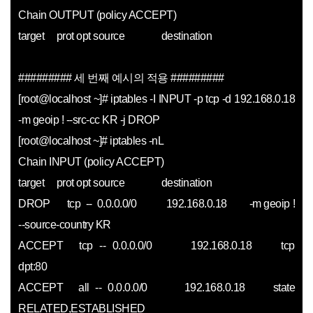
Chain OUTPUT (policy ACCEPT)
target prot opt source destination
######### 세 번째 예시의 적용
########
#
[root@localhost ~]# iptables -I INPUT -p tcp -d 192.168.0.18
-m geoip ! --src-cc KR -j DROP
[root@localhost ~]# iptables -nL
Chain INPUT (policy ACCEPT)
target prot opt source destination
DROP tcp -- 0.0.0.0/0 192.168.0.18 -m geoip !
--source-country KR
ACCEPT tcp -- 0.0.0.0/0 192.168.0.18 tcp
dpt:80
ACCEPT all -- 0.0.0.0/0 192.168.0.18 state
RELATED,ESTABLISHED