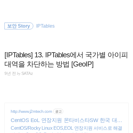
검
본
색
문
으
로
정보보안
바
보안 Story
IPTables
로
방명록
가
CISSP
기
자격증 신청 방법
[IPTables] 13. IPTables에서 국가별 아이피
대역을 차단하는 방법 [GeoIP]
2017 상반기
by
9년 전
SATAz
Google Adsense
CISA
정보보안 자격증
http://www.j2mtech.com
광고
CentOS EoL 연장지원 몬타비스타SW 한국 대리
ftp
점
CentOS/Rocky Linux EOS,EOL 연장지원 서비스로 해결