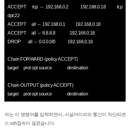
ACCEPT tcp -- 192.168.0.2 192.168.0.18 tcp
dpt:22
ACCEPT all -- 192.168.0.1 192.168.0.18
ACCEPT all -- 8.8.8.8 192.168.0.18
DROP all -- 0.0.0.0/0 192.168.0.18
Chain FORWARD (policy ACCEPT)
target prot opt source destination
Chain OUTPUT (policy ACCEPT)
target prot opt source destination
저는 이 명령어를 입력하면서, 사설아이피의 통신이 차단되면
스 ssh접속이 끊겼습니다.