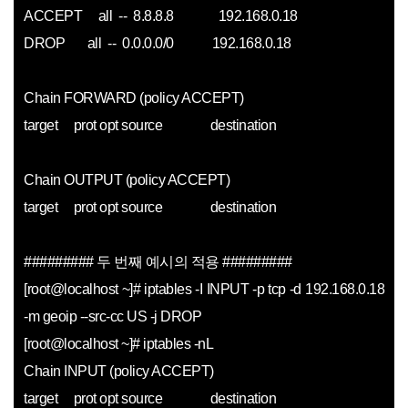
ACCEPT all -- 8.8.8.8 192.168.0.18
DROP all -- 0.0.0.0/0 192.168.0.18
Chain FORWARD (policy ACCEPT)
target prot opt source destination
Chain OUTPUT (policy ACCEPT)
target prot opt source destination
######### 두 번째 예시의 적용
########
#
[root@localhost ~]# iptables -I INPUT -p tcp -d 192.168.0.18
-m geoip --src-cc US -j DROP
[root@localhost ~]# iptables -nL
Chain INPUT (policy ACCEPT)
target prot opt source destination