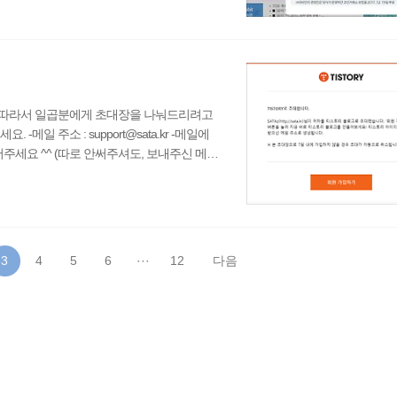
성 스크립트를 삽입하여 가상화폐를 채굴하는 악성
7년 9월3. 카스퍼스키 안티..
다. 따라서 일곱분에게 초대장을 나눠드리려고
일 주소 : support@sata.kr -메일에
주세요 ^^ (따로 안써주셔도, 보내주신 메일
올리실 계획이신가요?? * 블로그 제목은 어떤
 ~ 9/24 까지 신청을 받을게요~ 그리고 초
, 다른 분에게 초대장을 넘겨드리겠습니다.
3
4
5
6
···
12
다음