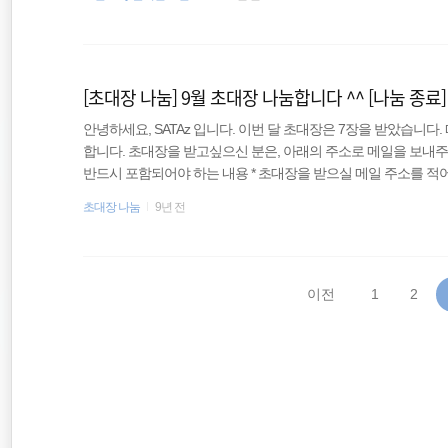
확인한 가상화폐 거래소의 보안실태 - 2017년 12월 1-4. 악
정보보안 자격증
코드의 기승 - 2017년 12월 2. 하나투어 개인정보 유출 사건 - 201
정보보안
[초대장 나눔] 9월 초대장 나눔합니다 ^^ [나눔 종료]
애드센스
안녕하세요, SATAz 입니다. 이번 달 초대장은 7장을 받았습니
합니다. 초대장을 받고싶으신 분은, 아래의 주소로 메일을 보내주세요. -메
반드시 포함되어야 하는 내용 * 초대장을 받으실 메일 주소를 적어
주소로 보내드리겠습니다 ^^) * 블로그에 주로 어떠한 포스팅을 
초대장 나눔
9년 전
것으로 하실 예정이신가요? 이번 초대장은 9월분이기 때문에, 9/17
대장을 보내드렸음에도 48시간 이내에 블로그를 만들지 않으시면
저도 블로그를 시작한지 얼마 안되서.....
이전
1
2